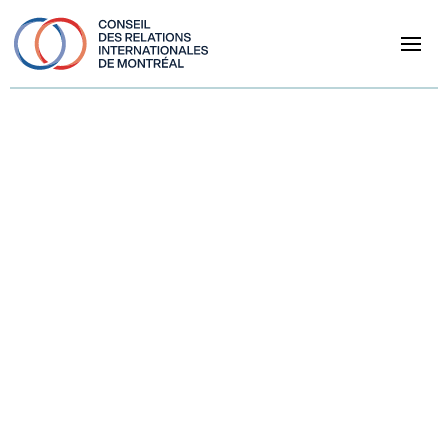
Véronique Proulx
Véronique Proulx est présidente-directrice générale de la
Fédération des chambres de commerce du Québec depuis
novembre 2024. Elle possède une longue feuille de route
en entrepreneuriat et une solide expertise du milieu de
l’exportation et de l’économie manufacturière québécoise.
Véronique a occupé les postes de présidente-directrice
générale de Manufacturiers et Exportateurs du Québec
(MEQ) et vice-présidente principale, Politiques et Affaires
publiques, pour le regroupement, Manufacturiers et
Exportateurs du Canada (MEC) de 2017 à 2024. Sous son