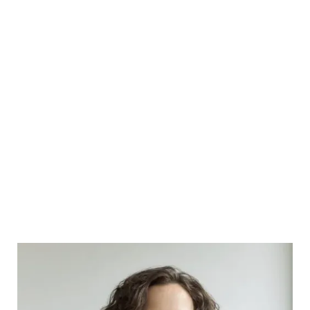
leadership, MEQ est devenu une voix influente et
essentielle pour les entreprises manufacturières sur la
scène québécoise. Elle a su insuffler une nouvelle énergie
à l’organisation qui a connu une importante croissance. Elle
a également œuvré pendant près de 15 ans au sein de
Laval Technopole. Véronique Proulx a été nommée dans le
prestigieux Top 100 2021 des femmes les plus influentes au
Canada du Women’s Executive Network (WXN), dans la
catégorie des leaders émergentes. En 2024, elle reçoit le
Prix bâtisseur – Décadra de l’ESG UQAM pour sa
contribution à bâtir la communauté de l’ESG UQAM par son
rayonnement et son implication reflétant les valeurs
d’innovation, de créativité et de responsabilité sociale. Elle
est détentrice d’un MBA exécutif de l’université Paris-
Dauphine et de l’UQAM.